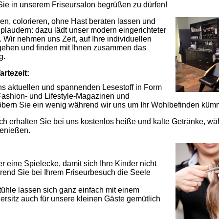
 Sie in unserem Friseursalon begrüßen zu dürfen!
en, colorieren, ohne Hast beraten lassen und
plaudern: dazu lädt unser modern eingerichteter
. Wir nehmen uns Zeit, auf Ihre individuellen
ehen und finden mit Ihnen zusammen das
g.
rtezeit:
uns aktuellen und spannenden Lesestoff in Form
ashion- und Lifestyle-Magazinen und
Stöbern Sie ein wenig während wir uns um Ihr Wohlbefinden küm
ch erhalten Sie bei uns kostenlos heiße und kalte Getränke, wä
genießen.
 kinderfreundlich ausgestattet:
r eine Spielecke, damit sich Ihre Kinder nicht
rend Sie bei Ihrem Friseurbesuch die Seele
.
tühle lassen sich ganz einfach mit einem
ersitz auch für unsere kleinen Gäste gemütlich